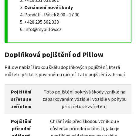
+420 251 032 862
Oznámení nové škody
Pondělí - Pátek 8.00 - 17.30
+420 295 562 333
info@mypillow.cz
Doplňková pojištění od Pillow
Pillow nabízí širokou škálu doplňkových pojištění, která
můžete přidat k povinnému ručení. Tato pojištění zahrnují:
Pojištění
Toto pojištění pokrývá škody vzniklé na
střetu se
zaparkovaném vozidle i vozidle v pohybu
zvířetem
při střetu se zvířetem.
Pojištění
Chrání vás před škodou vzniklou v
přírodní
důsledku přírodní události, jako je
události
například pád stromu na vozidlo.