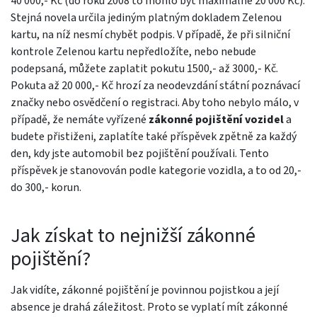
40 000,- Kč (do roku 2008 to mohlo být maximálně 20 000 Kč).
Stejná novela určila jediným platným dokladem Zelenou
kartu, na níž nesmí chybět podpis. V případě, že při silniční
kontrole Zelenou kartu nepředložíte, nebo nebude
podepsaná, můžete zaplatit pokutu 1500,- až 3000,- Kč.
Pokuta až 20 000,- Kč hrozí za neodevzdání státní poznávací
značky nebo osvědčení o registraci. Aby toho nebylo málo, v
případě, že nemáte vyřízené
zákonné pojištění vozidel
a
budete přistiženi, zaplatíte také příspěvek zpětně za každý
den, kdy jste automobil bez pojištění používali. Tento
příspěvek je stanovován podle kategorie vozidla, a to od 20,-
do 300,- korun.
Jak získat to nejnižší zákonné
pojištění?
Jak vidíte, zákonné pojištění je povinnou pojistkou a její
absence je drahá záležitost. Proto se vyplatí mít zákonné