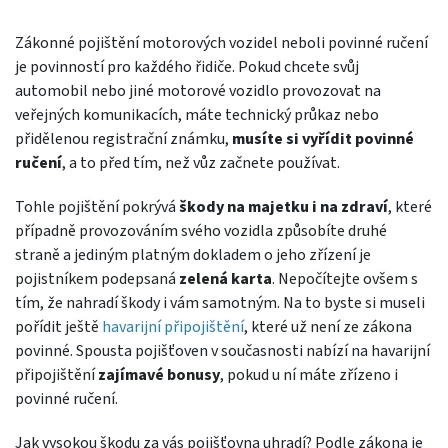
Zákonné pojištění motorových vozidel neboli povinné ručení
je povinností pro každého řidiče. Pokud chcete svůj
automobil nebo jiné motorové vozidlo provozovat na
veřejných komunikacích, máte technický průkaz nebo
přidělenou registrační známku,
musíte si vyřídit povinné
ručení
, a to před tím, než vůz začnete používat.
Tohle pojištění pokrývá
škody na majetku i na zdraví
, které
případně provozováním svého vozidla způsobíte druhé
straně a jediným platným dokladem o jeho zřízení je
pojistníkem podepsaná
zelená karta
. Nepočítejte ovšem s
tím, že nahradí škody i vám samotným. Na to byste si museli
pořídit ještě
havarijní připojištění
, které už není ze zákona
povinné. Spousta pojišťoven v současnosti nabízí na havarijní
připojištění
zajímavé bonusy
, pokud u ní máte zřízeno i
povinné ručení.
Jak vysokou škodu za vás pojišťovna uhradí? Podle zákona je